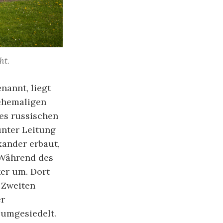
ht.
nannt, liegt
 ehemaligen
es russischen
unter Leitung
xander erbaut,
 Während des
er um. Dort
 Zweiten
er
 umgesiedelt.