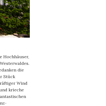
he Hochhäuser,
 Westerwaldes.
Gedanken die
r Stück
räftiger Wind
 und krieche
hantastischen
enz-