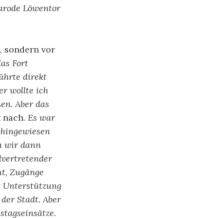
marode Löwentor
l, sondern vor
as Fort
hrte direkt
r wollte ich
en. Aber das
t nach.
Es war
s hingewiesen
n wir dann
lvertretender
mt, Zugänge
it Unterstützung
der Stadt. Aber
stagseinsätze.