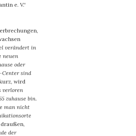
tin e. V.“
terbrechungen,
 wachsen
el verändert in
ie neuen
hause oder
-Center sind
 kurz, wird
 verloren
55 zuhause bin.
te man nicht
ikationsorte
 draußen,
ade der