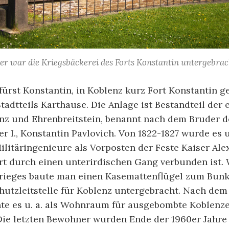
er war die Kriegsbäckerei des Forts Konstantin untergebrac
ürst Konstantin, in Koblenz kurz Fort Konstantin ge
adtteils Karthause. Die Anlage ist Bestandteil der
nz und Ehrenbreitstein, benannt nach dem Bruder d
r I., Konstantin Pavlovich. Von 1822-1827 wurde es 
litäringenieure als Vorposten der Feste Kaiser Ale
ort durch einen unterirdischen Gang verbunden ist.
rieges baute man einen Kasemattenflügel zum Bunk
hutzleitstelle für Koblenz untergebracht. Nach dem
nte es u. a. als Wohnraum für ausgebombte Koblenz
Die letzten Bewohner wurden Ende der 1960er Jahre