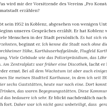
s wird mir der Vorsitzende des Vereins „Pro Konstan
imatstadt erzählen?
ebt sein 1952 in Koblenz, abgesehen von wenigen Un
 Beginn unseres Gespräches erzählt. Er hat Koblenz
iele Menschen in der Stadt persönlich.
Es hat sich vi
hrzehnten
, beginnt er.
Ich kenne die Stadt noch ohne d
orchheimer Höhe, Karthäuserhofgelände, Flugfeld Kart
ng. Viele Gebäude wie das Polizeipräsidium, das Löhr
. Am Zentralplatz war früher eine Discothek,
lacht er
eder ernst.
Bei all dem Wachstum ist aber auch einiges
en Sie meinen Stadtteil Karthause, in dem ich seit 19
ier sechs Gaststätten, heute nur noch eine. Dort konn
Trinken, das waren Begegnungsstätten. Diese Kommun
nd das bedauere ich sehr.
Er blickt nachdenklich nach
h fort.
Daher war ich nicht ganz unbeteiligt, dass ger