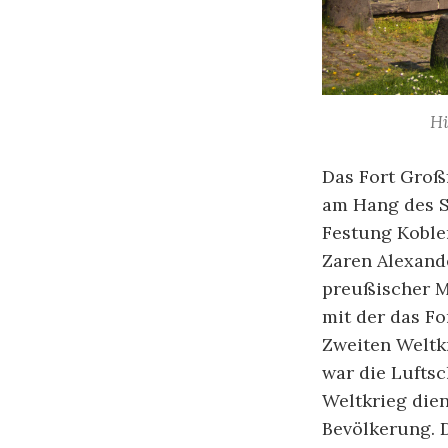
Hi
Das Fort Großf
am Hang des St
Festung Koble
Zaren Alexande
preußischer Mi
mit der das F
Zweiten Weltk
war die Luftsc
Weltkrieg die
Bevölkerung. 