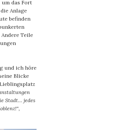
 um das Fort
 die Anlage
ute befinden
bunkerten
 Andere Teile
tungen
ag und ich höre
seine Blicke
Lieblingsplatz
anstaltungen
die Stadt… jedes
oblenz!“,