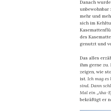
Danach wurden
unbewohnbar z
mehr und mehr
sich im Kehlt
Kasemattenflüg
des Kasematte
genutzt und ve
Das alles erzä
ihm gerne zu. 
zeigen, wie st
ist.
Ich mag es 
sind. Dann schl
Mal ein „Aha-Ef
bekräftigt er 