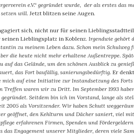
rgerverein e.V.“ gegründet wurde, der als erstes das 
setzen will.
Jetzt blitzen seine Augen.
gagiert sich, nicht nur für seinen Lieblingsstadttei
 seinen Lieblingsplatz in Koblenz.
Irgendwie gehört d
tantin zu meinem Leben dazu. Schon mein Schulweg fü
über die heute nicht mehr erhaltene Außentreppe. Späte
u auf das Gelände, um den schönen Ausblick zu genieß
ert, das Fort baufällig, sanierungsbedürftig.
Er denk
 mich auf eine Initiative zur Instandsetzung des Fort
en Treffen waren wir zu Dritt. Im September 1993 habe
gegründet. Seitdem bin ich im Vorstand, lange als stel
seit 2005 als Vorsitzender. Wir haben Schutt weggeräu
ter geöffnet, den Kehlturm und Dächer saniert, viel m
pflege erfahrenen Firmen, Spenden und Fördergeldern 
es das Engagement unserer Mitglieder, deren viele Sam