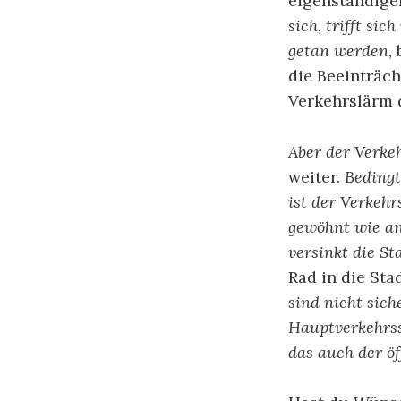
eigenständige
sich, trifft sic
getan werden,
die Beeinträc
Verkehrslärm 
Aber der Verkeh
weiter.
Bedingt
ist der Verkehr
gewöhnt wie an
versinkt die S
Rad in die Stad
sind nicht sich
Hauptverkehrss
das auch der ö