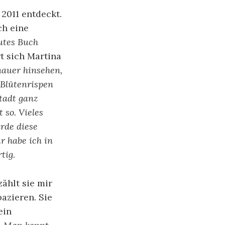
2011 entdeckt.
ch eine
utes Buch
rt sich Martina
auer hinsehen,
 Blütenrispen
tadt ganz
 so. Vieles
rde diese
r habe ich in
tig.
ählt sie mir
azieren. Sie
ein