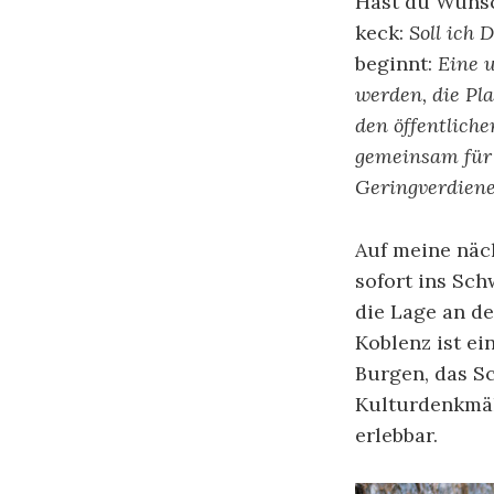
Hast du Wünsch
keck:
Soll ich 
beginnt:
Eine u
werden, die Pl
den öffentlich
gemeinsam für 
Geringverdiene
Auf meine näch
sofort ins Sch
die Lage an d
Koblenz ist ei
Burgen, das S
Kulturdenkmäl
erlebbar.