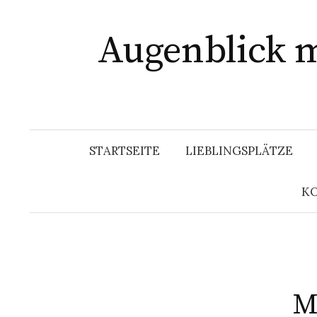
Zum
Inhalt
Augenblick m
überspringen
STARTSEITE
LIEBLINGSPLÄTZE
KO
M