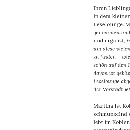
Ihren Lieblin
In dem kleinen
Leselounge.
M
genommen und d
und ergänzt,
i
um diese viele
zu finden – wie
schön auf den K
davon ist gebl
Leselounge abge
der Vorstadt je
Martina ist Ko
schmunzelnd w
lebt im Koblen