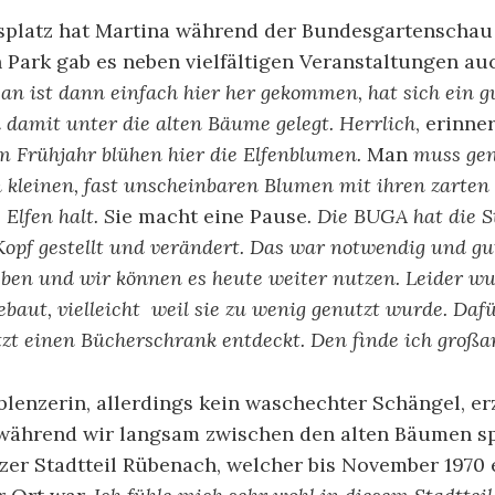
gsplatz hat Martina während der Bundesgartenschau 
 Park gab es neben vielfältigen Veranstaltungen au
an ist dann einfach hier her gekommen, hat sich ein g
amit unter die alten Bäume gelegt. Herrlich
, erinne
m Frühjahr blühen hier die Elfenblumen.
Man
muss gen
n kleinen, fast unscheinbaren Blumen mit ihren zarten
 Elfen halt. S
ie macht eine Pause
. Die BUGA hat die S
opf gestellt und verändert. Das war notwendig und gut
ieben und wir können es heute weiter nutzen. Leider wu
baut, vielleicht weil sie zu wenig genutzt wurde. Dafü
tzt einen Bücherschrank entdeckt. Den finde ich großar
blenzerin, allerdings kein waschechter Schängel, erz
ährend wir langsam zwischen den alten Bäumen sp
zer Stadtteil Rübenach, welcher bis November 1970 