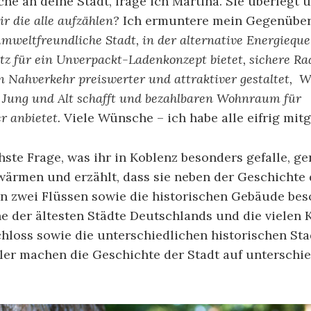
e an deine Stadt, frage ich Martina. Sie überlegt 
Dir die alle aufzählen?
Ich ermuntere mein Gegenüber
mweltfreundliche Stadt, in der alternative Energieque
atz für ein Unverpackt-Ladenkonzept bietet, sichere R
en Nahverkehr preiswerter und attraktiver gestaltet, 
Jung und Alt schafft und bezahlbaren Wohnraum für
r anbietet.
Viele Wünsche – ich habe alle eifrig mit
ste Frage, was ihr in Koblenz besonders gefalle, ge
wärmen und erzählt, dass sie neben der Geschichte 
en zwei Flüssen sowie die historischen Gebäude be
ne der ältesten Städte Deutschlands und die vielen 
chloss sowie die unterschiedlichen historischen St
er machen die Geschichte der Stadt auf unterschie