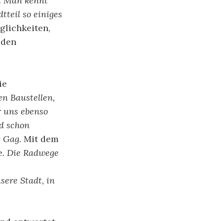
l. Man kennt
dtteil so einiges
glichkeiten,
 den
ie
en Baustellen,
r uns ebenso
nd schon
g Gag.
Mit dem
e
. Die Radwege
ere Stadt, in