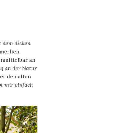
t dem dicken
mmerlich
unmittelbar an
ig an der Natur
ber den alten
t mir einfach