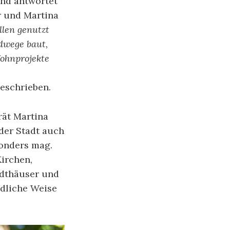
und antwortet
 und Martina
llen genutzt
adwege baut,
Wohnprojekte
geschrieben.
rät Martina
der Stadt auch
sonders mag.
Kirchen,
adthäuser und
dliche Weise