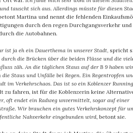
r Ort war.
Ich fühle mich sehr wohl in diesem Stadttei
h und tauscht sich aus. Allerdings müsste für diesen Sta
betont Martina und nennt die fehlenden Einkaufsmö
htigungen durch den regen Durchgangsverkehr und
durch die Autobahnen.
r ist ja eh ein Dauerthema in unserer Stadt
, spricht s
 durch die Brücken über die beiden Flüsse und die viel
sfluss zäh. An die täglichen Staus auf der B 9 haben wi
 die Staus und Unfälle bei Regen. Ein Regentropfen u
tadt im Verkehrschaos. Das ist so ein Koblenzer Runnin
t zu fahren, ist für die Koblenzerin keine Alternativ
er, oft endet ein Radweg unvermittelt, sogar auf einer
traße. Wir brauchen ein gutes Verkehrskonzept für uns
ffentliche Nahverkehr eingebunden wird,
betont sie.